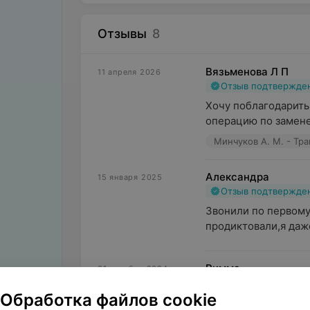
Отзывы
8
Вязьменова Л П
11 апреля 2026
Отзыв подтвержде
Хочу поблагодарить
операцию по замене 
Минчуков А. М. - Тр
Александра
15 января 2025
Отзыв подтвержде
Звонили по первому
продиктовали,я даже
Римма
31 декабря 2024
Отзыв подтвержде
Обработка файлов cookie
Хочу выразить огро