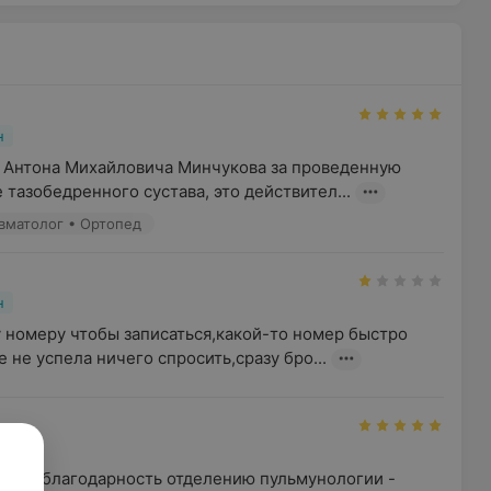
н
 Антона Михайловича Минчукова за проведенную 
тазобедренного сустава, это действител...
авматолог • Ортопед
н
 номеру чтобы записаться,какой-то номер быстро 
 не успела ничего спросить,сразу бро...
н
мную благодарность отделению пульмунологии - 