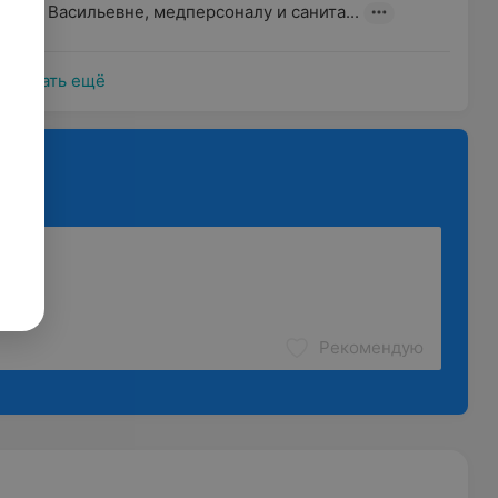
алье Васильевне, медперсоналу и санита...
Показать ещё
Рекомендую