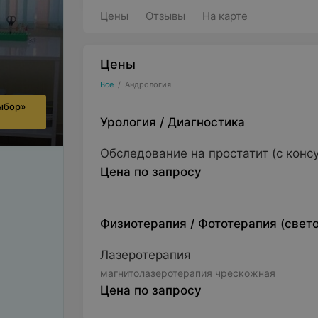
Цены
Отзывы
На карте
Цены
Все
/
Андрология
ыбор»
Урология
/
Диагностика
Обследование на простатит (с конс
Цена по запросу
Физиотерапия
/
Фототерапия (свет
Лазеротерапия
магнитолазеротерапия чрескожная
Цена по запросу