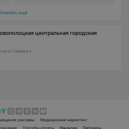
Показать ещё
овополоцкая центральная городская
оцк,ул.Гайдара,4
змещение рекламы
Медицинский маркетинг
глашение
Способы оплаты
Вакансии
Партнеры