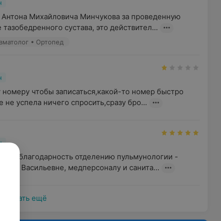
н
 Антона Михайловича Минчукова за проведенную 
тазобедренного сустава, это действител...
авматолог • Ортопед
н
 номеру чтобы записаться,какой-то номер быстро 
 не успела ничего спросить,сразу бро...
н
мную благодарность отделению пульмунологии - 
алье Васильевне, медперсоналу и санита...
Показать ещё