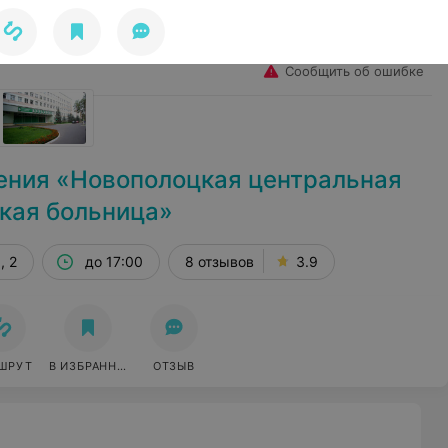
Избранное
Войти
Сообщить об ошибке
ения «Новополоцкая центральная
кая больница»
, 2
до 17:00
8 отзывов
3.9
ШРУТ
В ИЗБРАННОЕ
ОТЗЫВ