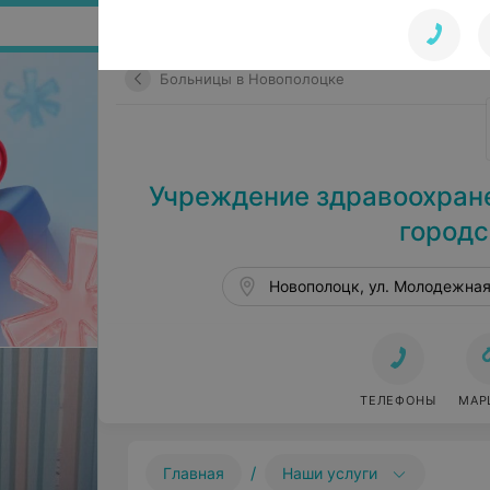
Поиск по сайту
Больницы в Новополоцке
Учреждение здравоохран
городс
Новополоцк, ул. Молодежная
ТЕЛЕФОНЫ
МАР
/
Главная
Наши услуги