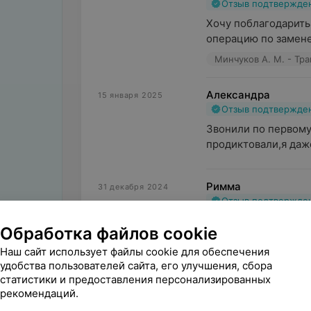
Отзыв подтвержде
Хочу поблагодарить
операцию по замене 
Минчуков А. М. - Тр
Александра
15 января 2025
Отзыв подтвержде
Звонили по первому
продиктовали,я даже
Римма
31 декабря 2024
Отзыв подтвержде
Хочу выразить огро
Обработка файлов cookie
лечащему врачу  Нат
Наш сайт использует файлы cookie для обеспечения
удобства пользователей сайта, его улучшения, сбора
статистики и предоставления персонализированных
рекомендаций.