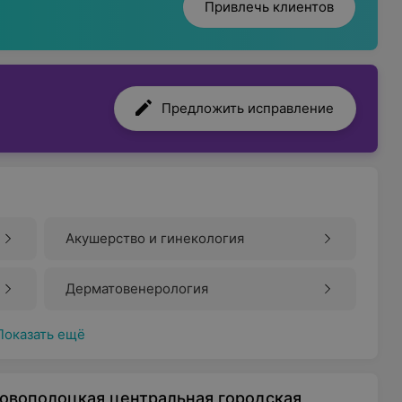
Привлечь клиентов
Предложить исправление
Акушерство и гинекология
Дерматовенерология
Показать ещё
овополоцкая центральная городская