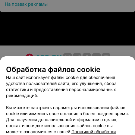
На правах рекламы
О проекте
Новости проекта
Размещение рекламы
Обработка файлов cookie
Медицинский маркетинг
Публичный договор
Наш сайт использует файлы cookie для обеспечения
удобства пользователей сайта, его улучшения, сбора
Пользовательское соглашение
Способы оплаты
статистики и предоставления персонализированных
Вакансии
Партнеры
рекомендаций.
Написать руководителю 103.by
Вы можете настроить параметры использования файлов
Написать в поддержку
cookie или изменить свое согласие в более позднее время.
Персональные настройки cookie
Для получения дополнительной информации о целях,
сроках и порядке использования файлов cookie вы
Обработка персональных данных
можете ознакомиться с нашей
Политикой обработки